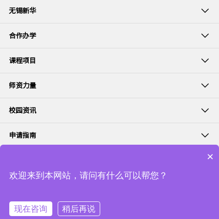
无锡新华
合作办学
课程项目
师资力量
校园资讯
申请指南
×
学生&校友
欢迎来到本网站，请问有什么可以帮您？
合作伙伴
现在咨询
稍后再说
Copyright © 新华商学院无锡分教中心 版权所有 备案号：
技术支