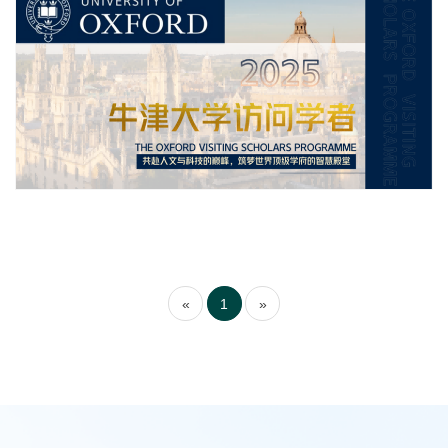
«
1
»