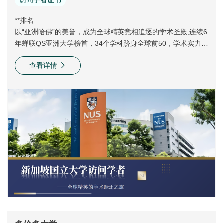
访问学者证书
**排名
以“亚洲哈佛”的美誉，成为全球精英竞相追逐的学术圣殿,连续6
年蝉联QS亚洲大学榜首，34个学科跻身全球前50，学术实力全
球**。
查看详情
杰出校友
培养出新加坡总理李显龙、金沙集团CE0林登·阿德南等政商
**，影响力深远。
创业成果
年均孵化企业200+家，成功率超40%(行业平均5%)，学生人均
创业估值高达1200万美元(MIT为300万美元)，创业孵化成果显
著。