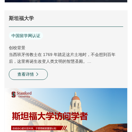
斯坦福大学
中国留学网认证
创校背景
当西班牙传教士在 1769 年踏足这片土地时，不会想到百年
后，这里将诞生改变人类文明的智慧圣殿。
校训
查看详情
1885 年，铁路大享利兰·斯坦福为纪念爱子创立大学时，
将"Die Luft der Freiheit weht"(自由之风永远吹拂)镌刻进某
因。