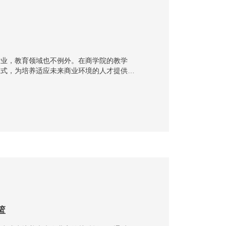
行业，教育领域也不例外。在商学院的教学
模式，为培养适应未来商业环境的人才提供了
化教学。通过分···
篮