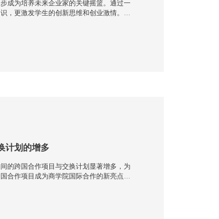
逐步成为培养未来企业家的关键摇篮。通过一
知识，更激发学生的创新思维和创业激情。创
理、创新策略···
换计划的增多
之间的跨国合作项目与交换计划显著增多，为
跨国合作项目成为商学院国际合作的新亮点。
质教育资源，···