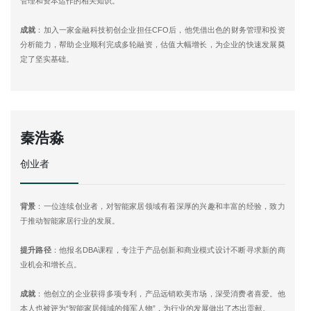
管理和资本运作的相关知识。
成就
：加入一家金融科技初创企业担任CFO后，他凭借出色的财务管理和投资
分析能力，帮助企业顺利完成多轮融资，估值大幅增长，为企业的快速发展奠
定了坚实基础。
秦浩淼
创业者
背景
：一位连续创业者，对智能家居领域有着深厚的兴趣和丰富的经验，致力
于推动智能家居行业的发展。
提升路径
：他报名DBA课程，专注于产品创新和商业模式设计不断寻求新的商
业机会和增长点。
成就
：他创立的企业获得多项专利，产品远销欧美市场，深受消费者喜爱。他
本人也被评为“智能家居领域的领军人物”，为行业的发展做出了杰出贡献。