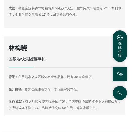
成就
：带领企业获得***专精特新"小巨人"认定，主导完成 3 项国际 PCT 专利申
请，企业估值 3 年增长 17 倍，成功登陆科创板。
在
林梅晓
线
咨
询
连锁餐饮集团董事长
背景
：白手起家创立区域知名餐饮品牌，拥有 30 家直营店。
提升路径
：参加金融课程学习，学习品牌资本化。
运作成就
：引入战略投资实现全国扩张，门店突破 200家打造中央厨房体系，
供应链成本下降 15%，品牌估值突破 50 亿元，筹备港股上市。