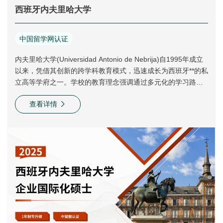
西班牙内夫里哈大学
中国留学网认证
内夫里哈大学(Universidad Antonio de Nebrija)自1995年成立
以来，凭借其创新的跨学科教育模式，迅速成长为西班牙**的私
立高等学府之一。学校的教育理念强调通过多元化的学习路
径，如专业证书、语言课程、国际交流及毕业项目，帮助学生
查看详情
全面塑造知识体系与能力，培养他们成为能够自主设计未来的
创新型人才。
作为西班牙**的私立大学，内布里哈大学致力于提供全面的高质
量教育，不仅传授专业知识，更注重学生的个人素质和价值观
培养。学校的使命是通过技术培训、跨学科能力的锤炼和创新
精神的激发，帮助学生在未来的职业生涯中脱颖而出，成为具
备全球视野和社会责任感的领军人物。
校园位于马德里市中心的大学城和自然公园附近，周边交通便
利，环境优美。校区内设施齐全，包括图书馆、餐厅、电脑中
心以及多功能活动空间，提供一个优质的学术和生活环境。