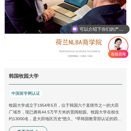
业界和学术界都享有盛誉。NLBA研究生院Graduate Business
School的工商管理课程采用“Practice Oiented”的创新方法，以
实践为导向，通过PCPT“实践教学法”来完成。同时NLBA GBS
研究生院的国际化程度非常高，还在捷克、瑞土、中国等地开
可以介绍下你们的产品么
设课程。NLBA优质的教育质量和成功的教学方法，使NLBA接
连荣获MECS、NVAO、CROHO、DUO、CRKBO、CPION、
ERASMUS、NUFFIC、NESO、METW、MTST、AME认证和
认可，是同时拥有十二项国际认证及推荐的优秀
韩国牧园大学
中国留学网认证
牧园大学成立于1954年5月，位于韩国六个直辖市之一的大田
厂域市，现已拥有44.5万平方米的宽阔校园。牧园大学在校生
约13000名，是大田地区历史*悠久、*早韩国教育部认证的四年
制综合性名门私立大学，中韩教育部认证大学。