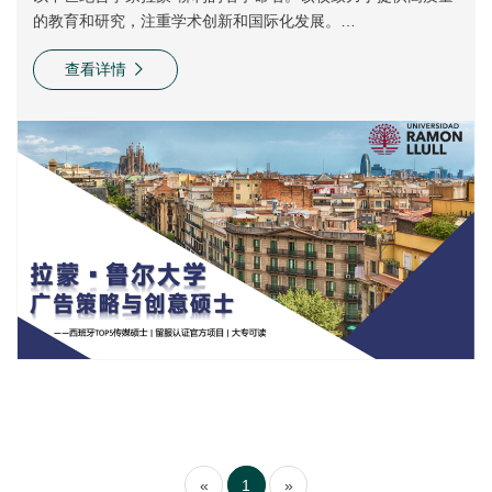
的教育和研究，注重学术创新和国际化发展。
学校由多个独立但相互合作的学院和研究机构组成，包括
查看详情
IQS(萨里亚化学研究所)、Blanquerma(涵盖健康科学传播、心
理学、教育等)、La Salle(工程、建筑、计算机科学、管理、设
计)、Esade(**商学院，提供工商管理与法律课程)、Pere
Tarrés社会教育与社会工作学院、埃布罗天文研究所、维达尔·
巴拉克心理健康大学学院、博尔哈生物伦理学院以及ESDi高等
设计学院。目前可颁发授予学士、硕士、博士学位，授课语言
包括西班牙语、加泰罗尼亚语、英语。学校设有38个本科专
业，59个硕士专业，11个博士专业和217个校硕专业。
«
1
»